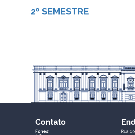
2º SEMESTRE
Contato
En
Fones
:
Rua dos