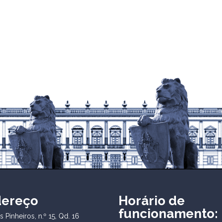
dereço
Horário de
funcionamento:
 Pinheiros, n.º 15, Qd. 16