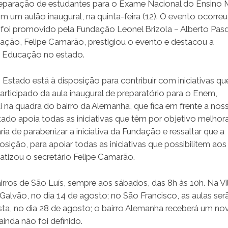
 preparação de estudantes para o Exame Nacional do Ensino
m um aulão inaugural, na quinta-feira (12). O evento ocorreu
 foi promovido pela Fundação Leonel Brizola – Alberto Pasq
ação, Felipe Camarão, prestigiou o evento e destacou a
a Educação no estado.
Estado está à disposição para contribuir com iniciativas qu
articipado da aula inaugural de preparatório para o Enem,
 na quadra do bairro da Alemanha, que fica em frente a nos
ado apoia todas as iniciativas que têm por objetivo melhora
a de parabenizar a iniciativa da Fundação e ressaltar que a
sição, para apoiar todas as iniciativas que possibilitem ao
atizou o secretário Felipe Camarão.
ros de São Luís, sempre aos sábados, das 8h às 10h. Na Vi
Galvão, no dia 14 de agosto; no São Francisco, as aulas ser
ta, no dia 28 de agosto; o bairro Alemanha receberá um no
inda não foi definido.