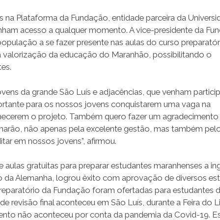
is na Plataforma da Fundação, entidade parceira da Univers
tenham acesso a qualquer momento. A vice-presidente da Fu
opulação a se fazer presente nas aulas do curso preparatór
na valorização da educação do Maranhão, possibilitando o
es.
ovens da grande São Luís e adjacências, que venham partici
ortante para os nossos jovens conquistarem uma vaga na
nhecerem o projeto. Também quero fazer um agradecimento
amarão, não apenas pela excelente gestão, mas também pel
tar em nossos jovens”, afirmou.
 aulas gratuitas para preparar estudantes maranhenses a in
rro da Alemanha, logrou êxito com aprovação de diversos es
preparatório da Fundação foram ofertadas para estudantes 
e revisão final aconteceu em São Luís, durante a Feira do Li
vento não aconteceu por conta da pandemia da Covid-19. E