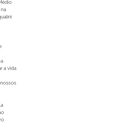
 Médio
 na
ualini
e
sa
r a vida
s nossos
la
ão
vo