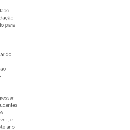
idade
ndação
io para
par do
 ao
o
gressar
tudantes
de
vro, e
ste ano