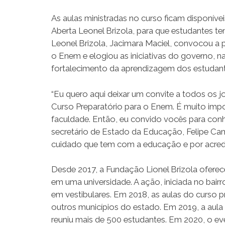
As aulas ministradas no curso ficam disponíve
Aberta Leonel Brizola, para que estudantes 
Leonel Brizola, Jacimara Maciel, convocou a p
o Enem e elogiou as iniciativas do governo, 
fortalecimento da aprendizagem dos estudant
“Eu quero aqui deixar um convite a todos os j
Curso Preparatório para o Enem. É muito imp
faculdade. Então, eu convido vocês para co
secretário de Estado da Educação, Felipe C
cuidado que tem com a educação e por acredi
Desde 2017, a Fundação Lionel Brizola oferece
em uma universidade. A ação, iniciada no bai
em vestibulares. Em 2018, as aulas do curso 
outros municípios do estado. Em 2019, a aula d
reuniu mais de 500 estudantes. Em 2020, o e