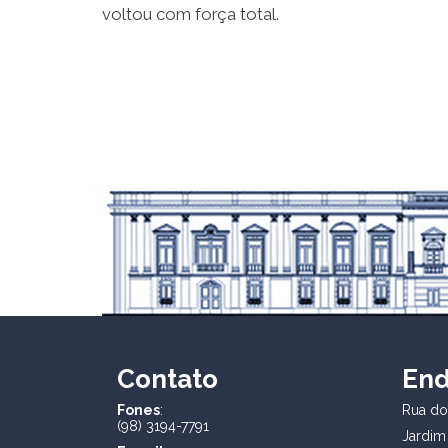
voltou com força total.
Contato
En
Fones
:
Rua dos
(98) 3194-7791
Jardim