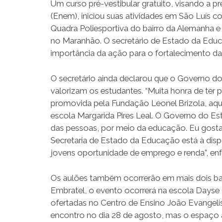
Um curso pré-vestibular gratuito, visando a
(Enem), iniciou suas atividades em São Luís co
Quadra Poliesportiva do bairro da Alemanha e
no Maranhão. O secretário de Estado da Educ
importância da ação para o fortalecimento d
O secretário ainda declarou que o Governo do 
valorizam os estudantes. “Muita honra de ter p
promovida pela Fundação Leonel Brizola, aqui
escola Margarida Pires Leal. O Governo do Est
das pessoas, por meio da educação. Eu gostari
Secretaria de Estado da Educação está à dispo
jovens oportunidade de emprego e renda”, enf
Os aulões também ocorrerão em mais dois bair
Embratel, o evento ocorrerá na escola Dayse 
ofertadas no Centro de Ensino João Evangelis
encontro no dia 28 de agosto, mas o espaço a