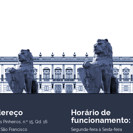
dereço
Horário de
funcionamento:
 Pinheiros, n.º 15, Qd. 16
 São Francisco
Segunda-feira à Sexta-feira