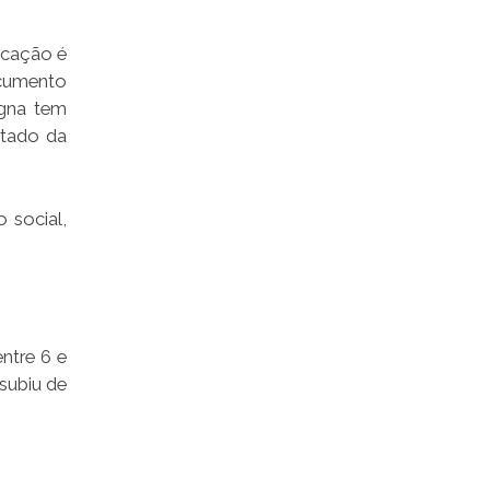
ucação é
ocumento
igna tem
stado da
 social,
ntre 6 e
subiu de