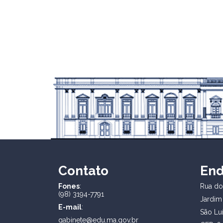
Contato
En
Fones
:
Rua dos
(98) 3194-7791
Jardim
E-mail
:
São Lu
gabinete@edu.ma.gov.br