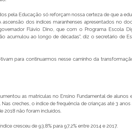
odos pela Educação só reforçam nossa certeza de que a ed
 A ascensão dos índices maranhenses apresentados no d
governador Flávio Dino, que com o Programa Escola D
nhão acumulou ao longo de décadas”, diz o secretário de E
tivam para continuarmos nesse caminho da transformação
mentou as matrículas no Ensino Fundamental de alunos e
Nas creches, o índice de frequência de crianças até 3 anos 
e 2018 não foram incluídos.
índice cresceu de 93,8% para 97,2% entre 2014 e 2017.