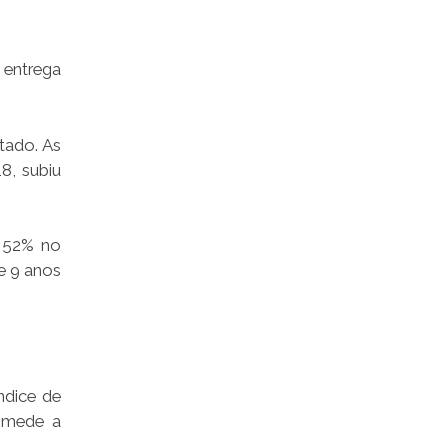
 entrega
tado. As
8, subiu
a 52% no
e 9 anos
ndice de
a mede a