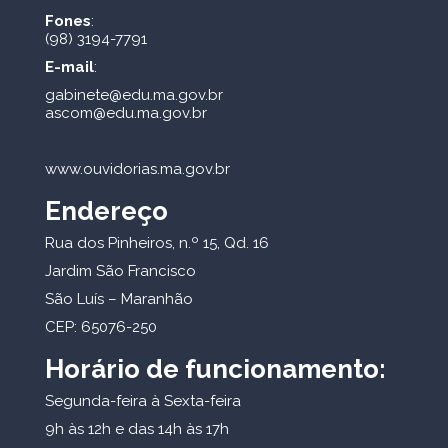
Fones
:
(98) 3194-7791
E-mail
:
gabinete@edu.ma.gov.br
ascom@edu.ma.gov.br
www.ouvidorias.ma.gov.br
Endereço
Rua dos Pinheiros, n.º 15, Qd. 16
Jardim São Francisco
São Luís – Maranhão
CEP: 65076-250
Horário de funcionamento:
Segunda-feira à Sexta-feira
9h às 12h e das 14h às 17h