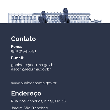
Contato
Fones
:
(98) 3194-7791
E-mail
:
gabinete@edu.ma.gov.br
ascom@edu.ma.gov.br
www.ouvidorias.ma.gov.br
Endereço
Rua dos Pinheiros, n.º 15, Qd. 16
Jardim São Francisco