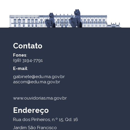
Contato
Fones
:
(98) 3194-7791
E-mail
:
gabinete@edu.ma.gov.br
ascom@edu.ma.gov.br
www.ouvidorias.ma.gov.br
Endereço
Rua dos Pinheiros, n.º 15, Qd. 16
Jardim São Francisco