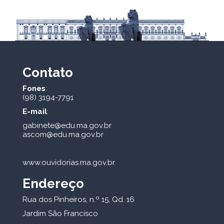
Contato
Fones
:
(98) 3194-7791
E-mail
:
gabinete@edu.ma.gov.br
ascom@edu.ma.gov.br
www.ouvidorias.ma.gov.br
Endereço
Rua dos Pinheiros, n.º 15, Qd. 16
Jardim São Francisco