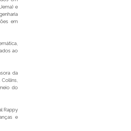
(Uema) e
genharia
ações em
emática,
tados ao
nsora da
Collins,
 meio do
al Rappy
anças e