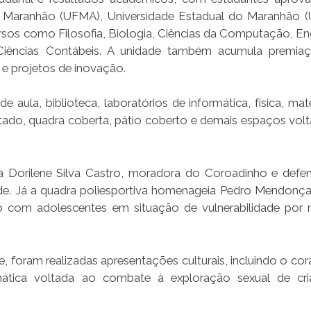
do Maranhão (UFMA), Universidade Estadual do Maranhão 
ursos como Filosofia, Biologia, Ciências da Computação, En
 Ciências Contábeis. A unidade também acumula premi
s e projetos de inovação.
 aula, biblioteca, laboratórios de informática, física, mat
aptado, quadra coberta, pátio coberto e demais espaços vol
 Dorilene Silva Castro, moradora do Coroadinho e defe
e. Já a quadra poliesportiva homenageia Pedro Mendonça 
do com adolescentes em situação de vulnerabilidade por
 foram realizadas apresentações culturais, incluindo o cor
ática voltada ao combate à exploração sexual de cri