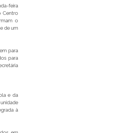
da-feira
o Centro
firmam o
te de um
gem para
dos para
ecretária
ola e da
 unidade
egrada à
vados em