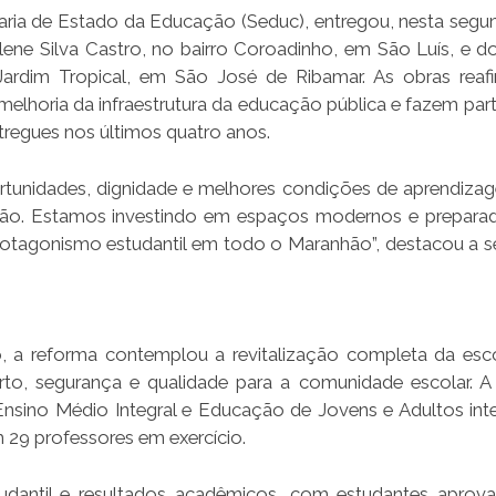
ria de Estado da Educação (Seduc), entregou, nesta segun
lene Silva Castro, no bairro Coroadinho, em São Luís, e d
 Jardim Tropical, em São José de Ribamar. As obras rea
horia da infraestrutura da educação pública e fazem par
tregues nos últimos quatro anos.
rtunidades, dignidade e melhores condições de aprendiza
ação. Estamos investindo em espaços modernos e prepara
o protagonismo estudantil em todo o Maranhão”, destacou a s
, a reforma contemplou a revitalização completa da esc
orto, segurança e qualidade para a comunidade escolar. A
nsino Médio Integral e Educação de Jovens e Adultos int
 29 professores em exercício.
tudantil e resultados acadêmicos, com estudantes apro