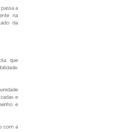
 passa a
mente na
tado da
ola, que
ilidade.
munidade
izadas e
penho e
ão com a