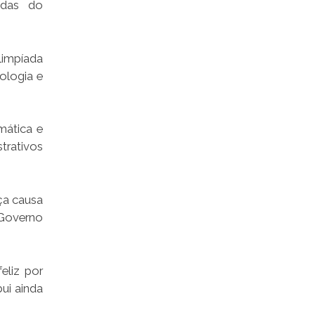
adas do
limpíada
ologia e
mática e
trativos
ça causa
 Governo
eliz por
ui ainda