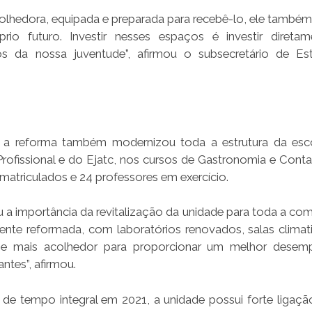
lhedora, equipada e preparada para recebê-lo, ele também
rio futuro. Investir nesses espaços é investir direta
s da nossa juventude”, afirmou o subsecretário de Es
, a reforma também modernizou toda a estrutura da esc
rofissional e do Ejatc, nos cursos de Gastronomia e Contab
matriculados e 24 professores em exercício.
u a importância da revitalização da unidade para toda a co
ente reformada, com laboratórios renovados, salas climat
r e mais acolhedor para proporcionar um melhor desem
ntes”, afirmou.
e tempo integral em 2021, a unidade possui forte ligaç