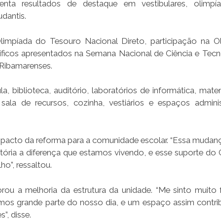
ta resultados de destaque em vestibulares, olimpí
udantis.
impíada do Tesouro Nacional Direto, participação na O
ntíficos apresentados na Semana Nacional de Ciência e Tecn
Ribamarenses.
a, biblioteca, auditório, laboratórios de informática, mate
 sala de recursos, cozinha, vestiários e espaços adminis
acto da reforma para a comunidade escolar. “Essa mudan
ória a diferença que estamos vivendo, e esse suporte do
o”, ressaltou.
 a melhoria da estrutura da unidade. “Me sinto muito f
mos grande parte do nosso dia, e um espaço assim contrib
”, disse.