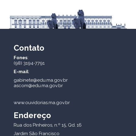
Contato
Fones
:
(98) 3194-7791
E-mail
:
gabinete@edu.ma.gov.br
ascom@edu.ma.gov.br
www.ouvidorias.ma.gov.br
Endereço
Rua dos Pinheiros, n.º 15, Qd. 16
Jardim São Francisco