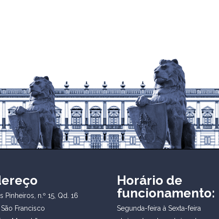
dereço
Horário de
funcionamento:
 Pinheiros, n.º 15, Qd. 16
 São Francisco
Segunda-feira à Sexta-feira