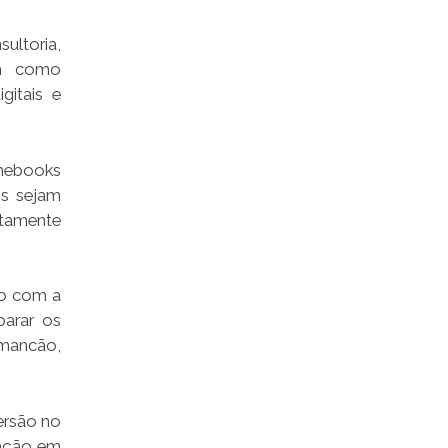
ltoria,
em como
gitais e
omebooks
os sejam
tamente
to com a
parar os
amancão,
ersão no
ração em