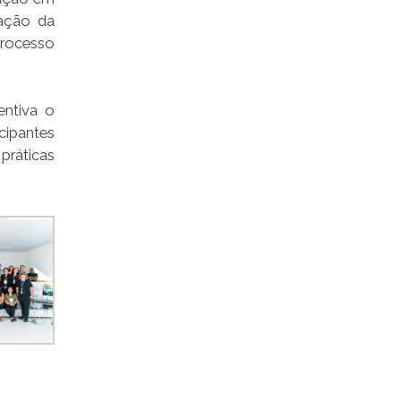
cação da
processo
entiva o
cipantes
práticas