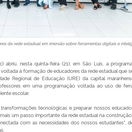
es da rede estadual em imersão sobre ferramentas digitais e inteli
 abriu, nesta quinta-feira (21), em São Luís, a progra
a voltada à formação de educadores da rede estadual que s
nidade Regional de Educação (URE) da capital maranhens
rofessores em uma programação voltada ao uso de ferr
biente escolar.
 transformações tecnológicas e preparar nossos educado
 mais um passo importante da rede estadual na construçã
onectada com as necessidades dos nossos estudantes”, d
s.