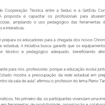
e Cooperação Técnica entre a Seduc e a GetEdu Consu
 A proposta é capacitar os profissionais para atuar
scolas, ampliando o uso pedagógico das ferramentas di
 e interativas.
ém prepara os educadores para a chegada dos novos Chr
 estadual. A iniciativa busca garantir que os equipament
rte técnico e pedagógico adequado, beneficiando dire
te para nós, professores, porque a educação evolui jun
o Estado mostra a preocupação da rede estadual em pre
entro da sala de aula”, afirmou o professor do Iema Pleno T
máticos. No primeiro dia, os participantes vivenciam uma im
em ferramentas de produtividade, organização e colabo