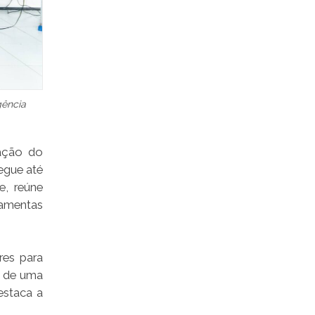
gência
mação do
egue até
e, reúne
amentas
res para
o de uma
estaca a