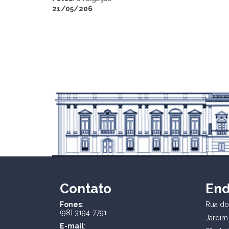
21/05/206
Contato
En
Fones
:
Rua dos
(98) 3194-7791
Jardim
E-mail
: