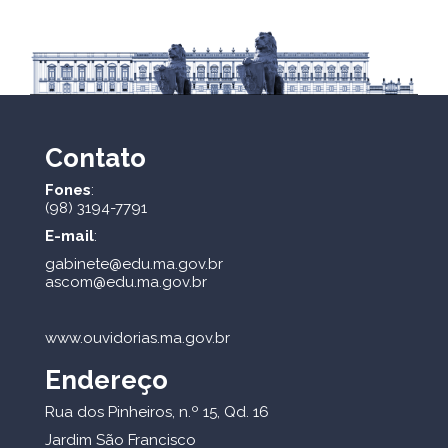
Contato
Fones
:
(98) 3194-7791
E-mail
:
gabinete@edu.ma.gov.br
ascom@edu.ma.gov.br
www.ouvidorias.ma.gov.br
Endereço
Rua dos Pinheiros, n.º 15, Qd. 16
Jardim São Francisco