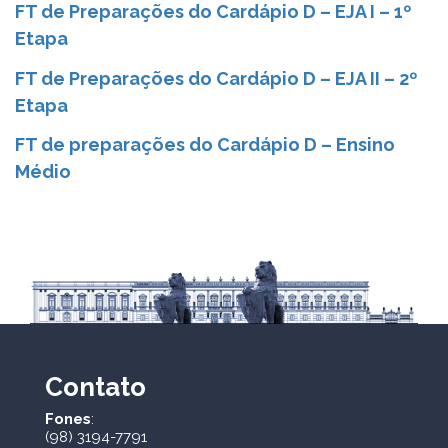
FT de Preparações do Cardápio D – EJA I – 1º
Etapa
FT de Preparações do Cardápio D – EJA II – 2º
Etapa
FT de preparações do Cardápio D – Ensino
Médio
Contato
Fones
:
(98) 3194-7791