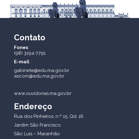
Contato
Fones
:
(98) 3194-7791
E-mail
:
gabinete@edu.ma.gov.br
ascom@edu.ma.gov.br
www.ouvidorias.ma.gov.br
Endereço
Rua dos Pinheiros, n.º 15, Qd. 16
Jardim São Francisco
São Luís – Maranhão