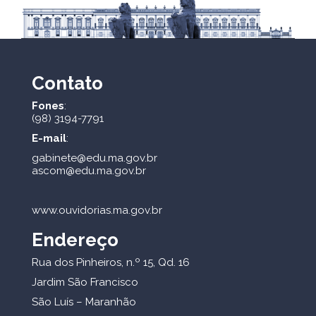
Contato
Fones
:
(98) 3194-7791
E-mail
:
gabinete@edu.ma.gov.br
ascom@edu.ma.gov.br
www.ouvidorias.ma.gov.br
Endereço
Rua dos Pinheiros, n.º 15, Qd. 16
Jardim São Francisco
São Luís – Maranhão