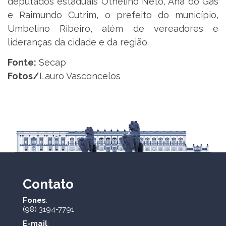
deputados estaduais Othelino Neto, Ana do Gás
e Raimundo Cutrim, o prefeito do município,
Umbelino Ribeiro, além de vereadores e
lideranças da cidade e da região.
Fonte:
Secap
Fotos/
Lauro Vasconcelos
Contato
Fones
:
(98) 3194-7791
E-mail
: