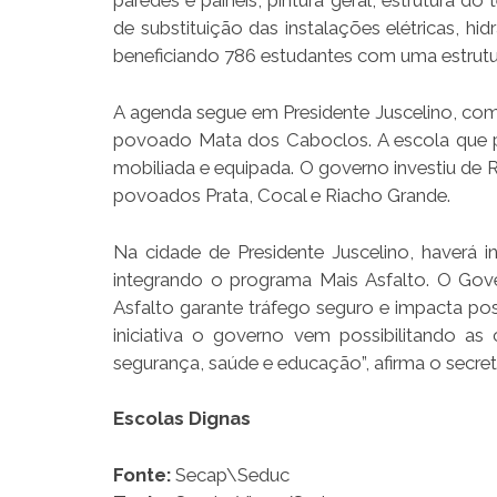
paredes e painéis, pintura geral, estrutura do
de substituição das instalações elétricas, hi
beneficiando 786 estudantes com uma estrutur
A agenda segue em Presidente Juscelino, co
povoado Mata dos Caboclos. A escola que po
mobiliada e equipada. O governo investiu de 
povoados Prata, Cocal e Riacho Grande.
Na cidade de Presidente Juscelino, haverá 
integrando o programa Mais Asfalto. O Gove
Asfalto garante tráfego seguro e impacta p
iniciativa o governo vem possibilitando a
segurança, saúde e educação”, afirma o secretá
Escolas Dignas
Fonte:
Secap\Seduc