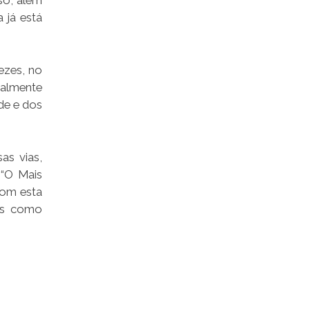
iso, além
a já está
ezes, no
talmente
de e dos
as vias,
 “O Mais
Com esta
cos como