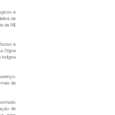
ógicos e
elina de
is de R$
rtuoso e
la Digna
 indigna
ourenço.
 mais de
eformado
ração de