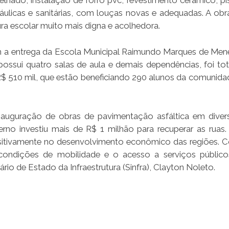
 telhado, instalação de forro pvc, revestimento cerâmico, p
dráulicas e sanitárias, com louças novas e adequadas. A obr
a escolar muito mais digna e acolhedora.
m a entrega da Escola Municipal Raimundo Marques de Men
ssui quatro salas de aula e demais dependências, foi to
R$ 510 mil, que estão beneficiando 290 alunos da comunida
inauguração de obras de pavimentação asfáltica em divers
rno investiu mais de R$ 1 milhão para recuperar as ruas.
ositivamente no desenvolvimento econômico das regiões. 
s condições de mobilidade e o acesso a serviços públi
rio de Estado da Infraestrutura (Sinfra), Clayton Noleto.