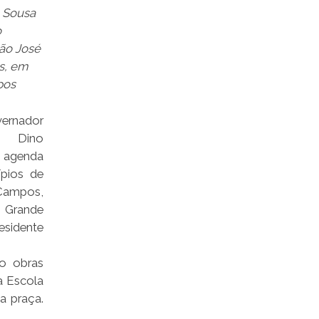
 Sousa
o
ão José
s, em
pos
rnador
 Dino
agenda
ípios de
ampos,
 Grande
idente
do obras
a Escola
a praça.