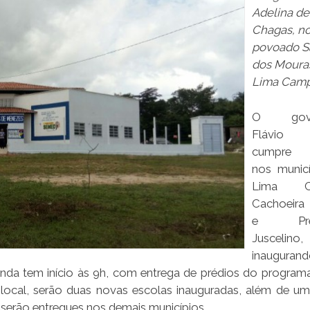
Adelina de
Chagas, n
povoado S
dos Moura
Lima Cam
O gove
Flávio
cumpre 
nos munic
Lima C
Cachoeira
e Pres
Juscelino,
inauguran
genda tem início às 9h, com entrega de prédios do program
cal, serão duas novas escolas inauguradas, além de um
 serão entregues nos demais municípios.