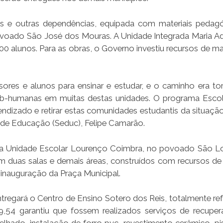
s e outras dependências, equipada com materiais pedag
ovoado São José dos Mouras. A Unidade Integrada Maria Ad
 alunos. Para as obras, o Governo investiu recursos de ma
ores e alunos para ensinar e estudar, e o caminho era to
é sub-humanas em muitas destas unidades. O programa Esco
dizado e retirar estas comunidades estudantis da situação
 de Educação (Seduc), Felipe Camarão.
da Unidade Escolar Lourenço Coimbra, no povoado São L
m duas salas e demais áreas, construídos com recursos de
 inauguração da Praça Municipal.
tregará o Centro de Ensino Sotero dos Reis, totalmente r
9,54 garantiu que fossem realizados serviços de recupe