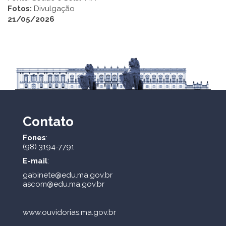
Fotos:
Divulgação
21/05/2026
Contato
Fones
:
(98) 3194-7791
E-mail
:
gabinete@edu.ma.gov.br
ascom@edu.ma.gov.br
www.ouvidorias.ma.gov.br