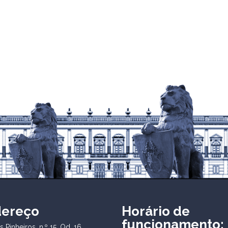
dereço
Horário de
funcionamento:
 Pinheiros, n.º 15, Qd. 16