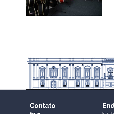
Contato
En
Fones
:
Rua dos