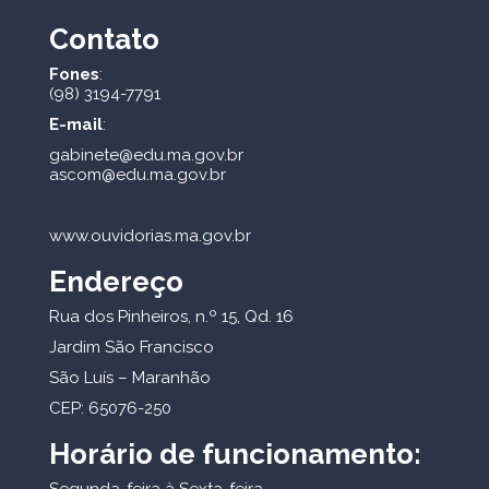
Contato
Fones
:
(98) 3194-7791
E-mail
:
gabinete@edu.ma.gov.br
ascom@edu.ma.gov.br
www.ouvidorias.ma.gov.br
Endereço
Rua dos Pinheiros, n.º 15, Qd. 16
Jardim São Francisco
São Luís – Maranhão
CEP: 65076-250
Horário de funcionamento:
Segunda-feira à Sexta-feira