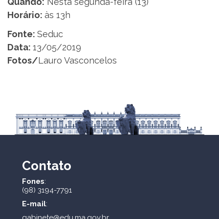
Quando:
Nesta segunda-feira (13)
Horário:
às 13h
Fonte:
Seduc
Data:
13/05/2019
Fotos/
Lauro Vasconcelos
Contato
Fones
:
(98) 3194-7791
E-mail
:
gabinete@edu.ma.gov.br