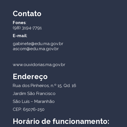
Contato
Fones
:
(98) 3194-7791
E-mail
:
gabinete@edu.ma.gov.br
ascom@edu.ma.gov.br
www.ouvidorias.ma.gov.br
Endereço
Rua dos Pinheiros, n.º 15, Qd. 16
Jardim São Francisco
São Luís – Maranhão
CEP: 65076-250
Horário de funcionamento: