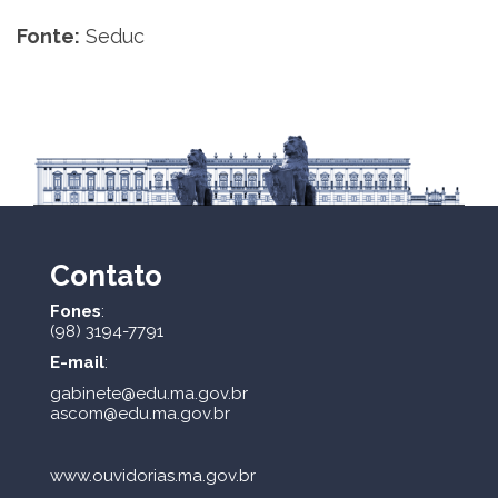
Fonte:
Seduc
Contato
Fones
:
(98) 3194-7791
E-mail
:
gabinete@edu.ma.gov.br
ascom@edu.ma.gov.br
www.ouvidorias.ma.gov.br