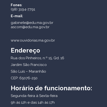
Fones
:
(98) 3194-7791
E-mail
:
gabinete@edu.ma.gov.br
ascom@edu.ma.gov.br
www.ouvidorias.ma.gov.br
Endereço
Rua dos Pinheiros, n.º 15, Qd. 16
Jardim São Francisco
São Luís – Maranhão
CEP: 65076-250
Horário de funcionamento:
Segunda-feira à Sexta-feira
9h às 12h e das 14h às 17h