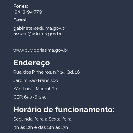
Fones
:
(98) 3194-7791
E-mail
:
gabinete@edu.ma.gov.br
ascom@edu.ma.gov.br
www.ouvidorias.ma.gov.br
Endereço
Rua dos Pinheiros, n.º 15, Qd. 16
Jardim São Francisco
São Luís – Maranhão
CEP: 65076-250
Horário de funcionamento:
Segunda-feira à Sexta-feira
9h às 12h e das 14h às 17h