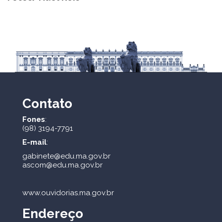
Contato
Fones
:
(98) 3194-7791
E-mail
:
gabinete@edu.ma.gov.br
ascom@edu.ma.gov.br
www.ouvidorias.ma.gov.br
Endereço