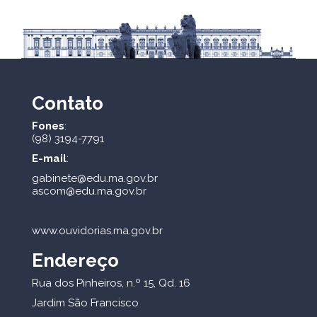
Contato
Fones
:
(98) 3194-7791
E-mail
:
gabinete@edu.ma.gov.br
ascom@edu.ma.gov.br
www.ouvidorias.ma.gov.br
Endereço
Rua dos Pinheiros, n.º 15, Qd. 16
Jardim São Francisco