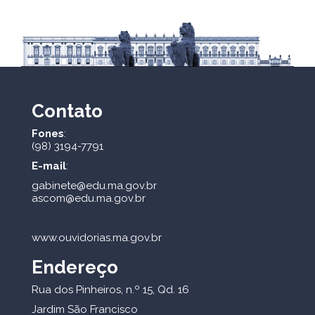
Contato
Fones
:
(98) 3194-7791
E-mail
:
gabinete@edu.ma.gov.br
ascom@edu.ma.gov.br
www.ouvidorias.ma.gov.br
Endereço
Rua dos Pinheiros, n.º 15, Qd. 16
Jardim São Francisco