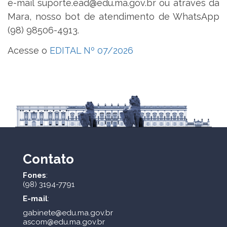
e-mail suporte.ead@edu.ma.gov.br ou através da
Mara, nosso bot de atendimento de WhatsApp
(98) 98506-4913.
Acesse o
EDITAL Nº 07/2026
Contato
Fones
:
(98) 3194-7791
E-mail
:
gabinete@edu.ma.gov.br
ascom@edu.ma.gov.br