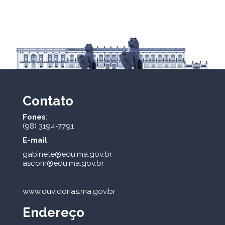
Contato
Fones
:
(98) 3194-7791
E-mail
:
gabinete@edu.ma.gov.br
ascom@edu.ma.gov.br
www.ouvidorias.ma.gov.br
Endereço