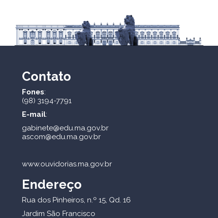
Contato
Fones
:
(98) 3194-7791
E-mail
:
gabinete@edu.ma.gov.br
ascom@edu.ma.gov.br
www.ouvidorias.ma.gov.br
Endereço
Rua dos Pinheiros, n.º 15, Qd. 16
Jardim São Francisco