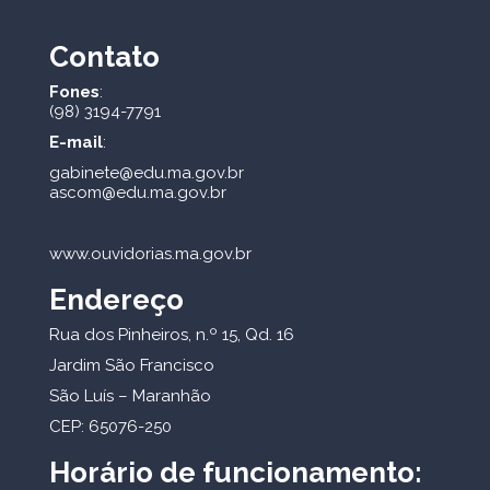
Contato
Fones
:
(98) 3194-7791
E-mail
:
gabinete@edu.ma.gov.br
ascom@edu.ma.gov.br
www.ouvidorias.ma.gov.br
Endereço
Rua dos Pinheiros, n.º 15, Qd. 16
Jardim São Francisco
São Luís – Maranhão
CEP: 65076-250
Horário de funcionamento: