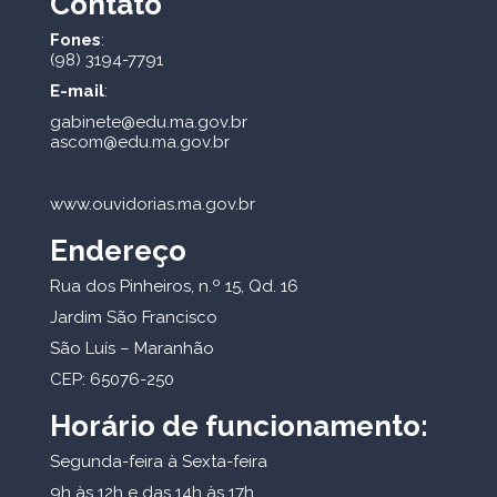
Contato
Fones
:
(98) 3194-7791
E-mail
:
gabinete@edu.ma.gov.br
ascom@edu.ma.gov.br
www.ouvidorias.ma.gov.br
Endereço
Rua dos Pinheiros, n.º 15, Qd. 16
Jardim São Francisco
São Luís – Maranhão
CEP: 65076-250
Horário de funcionamento:
Segunda-feira à Sexta-feira
9h às 12h e das 14h às 17h