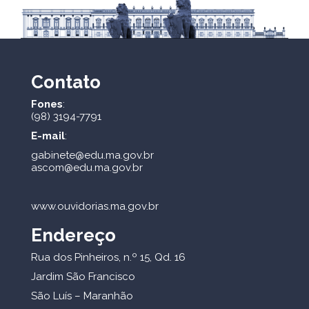
Contato
Fones
:
(98) 3194-7791
E-mail
:
gabinete@edu.ma.gov.br
ascom@edu.ma.gov.br
www.ouvidorias.ma.gov.br
Endereço
Rua dos Pinheiros, n.º 15, Qd. 16
Jardim São Francisco
São Luís – Maranhão