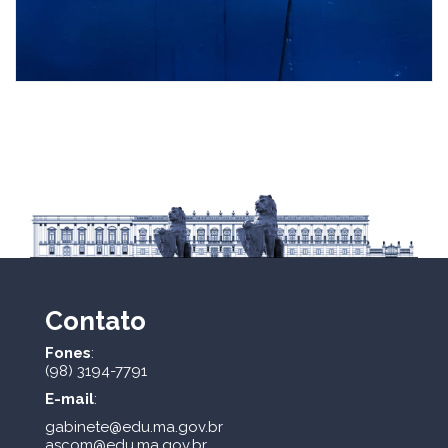
Contato
Fones
:
(98) 3194-7791
E-mail
:
gabinete@edu.ma.gov.br
ascom@edu.ma.gov.br