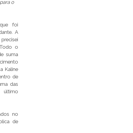
para o
 que foi
ante. A
precisei
. Todo o
 de suma
cimento
na Kaline
entro de
 uma das
 último
ados no
blica de