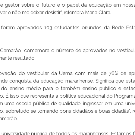
e gestor sobre o futuro e o papel da educação em nossa
ar e não me deixar desistir”, relembra Maria Clara.
 foram aprovados 103 estudantes oriundos da Rede Est
e Camarão, comemora o número de aprovados no vestibula
hante resultado.
aprovação do vestibular da Uema com mais de 76% de a
ande conquista da educação maranhense. Significa que es
o do ensino médio para o também ensino público e esta
o. É isso que representa a política educacional do Program
m uma escola pública de qualidade, ingressar em uma univ
uro, sobretudo se tornando bons cidadãos e boas cidadãs”, r
Camarão.
a universidade pública de todos os maranhenses. Estamos f