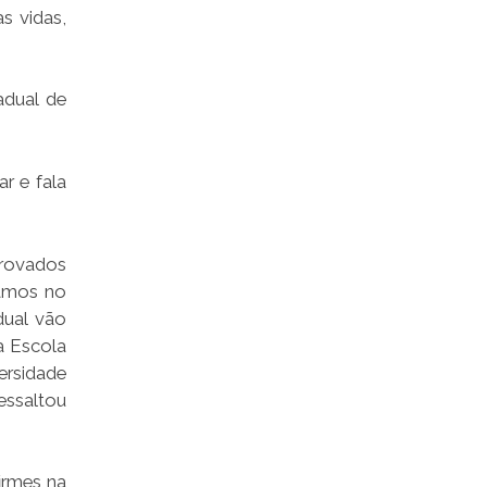
s vidas,
adual de
r e fala
provados
tamos no
dual vão
a Escola
ersidade
essaltou
irmes na