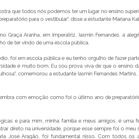
ostra que todos nós podemos ter um lugar no ensino superi
eparatório para o vestibular”, disse a estudante Mariana Kal
 Graça Aranha, em Imperatriz, Iasmin Fernandes, a alegri
ho de ter vindo de uma escola pública.
io, foi em escola pública e eu tenho orgulho de fazer part
versidade é muito bom. Eu sou prova viva de que o ensino d
gulhosa”, comemorou a estudante Iasmin Fernandes Martins, 
relembra com emoção como foi o último ano de preparatóri
lógicas e para mim, minha família e meus amigos, é uma fe
ntrar direto na universidade, porque esse sempre foi o meu 
ria José Aragão, foi fundamental nisso. Com todos os 