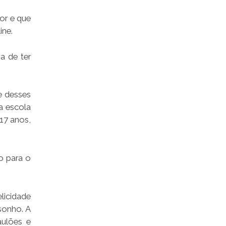
or e que
ine.
a de ter
e desses
a escola
17 anos,
o para o
licidade
sonho. A
aulões e