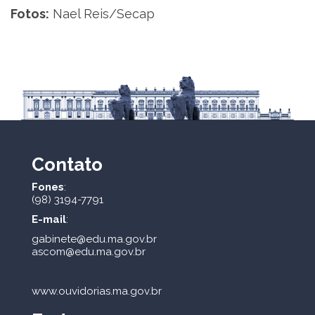
Fotos:
Nael Reis/Secap
Contato
Fones
:
(98) 3194-7791
E-mail
:
gabinete@edu.ma.gov.br
ascom@edu.ma.gov.br
www.ouvidorias.ma.gov.br