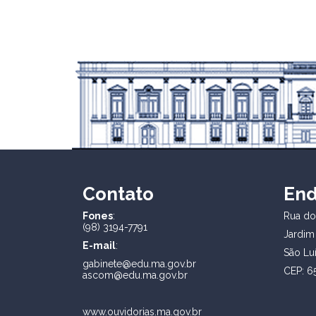
Contato
En
Fones
:
Rua dos
(98) 3194-7791
Jardim
E-mail
:
São Lu
gabinete@edu.ma.gov.br
CEP: 6
ascom@edu.ma.gov.br
www.ouvidorias.ma.gov.br