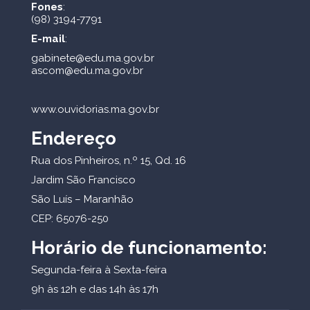
Fones
:
(98) 3194-7791
E-mail
:
gabinete@edu.ma.gov.br
ascom@edu.ma.gov.br
www.ouvidorias.ma.gov.br
Endereço
Rua dos Pinheiros, n.º 15, Qd. 16
Jardim São Francisco
São Luís – Maranhão
CEP: 65076-250
Horário de funcionamento:
Segunda-feira à Sexta-feira
9h às 12h e das 14h às 17h