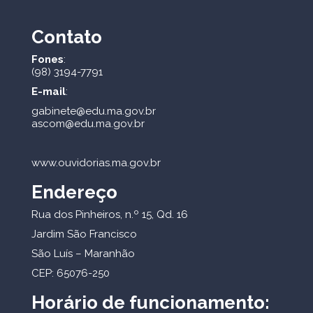
Contato
Fones
:
(98) 3194-7791
E-mail
:
gabinete@edu.ma.gov.br
ascom@edu.ma.gov.br
www.ouvidorias.ma.gov.br
Endereço
Rua dos Pinheiros, n.º 15, Qd. 16
Jardim São Francisco
São Luís – Maranhão
CEP: 65076-250
Horário de funcionamento: