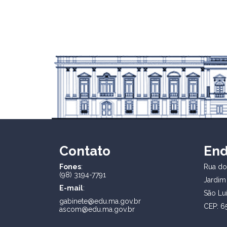
Contato
En
Fones
:
Rua dos
(98) 3194-7791
Jardim
E-mail
:
São Lu
gabinete@edu.ma.gov.br
CEP: 6
ascom@edu.ma.gov.br