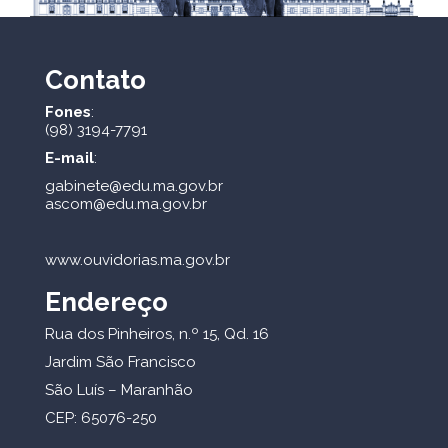
Contato
Fones
:
(98) 3194-7791
E-mail
:
gabinete@edu.ma.gov.br
ascom@edu.ma.gov.br
www.ouvidorias.ma.gov.br
Endereço
Rua dos Pinheiros, n.º 15, Qd. 16
Jardim São Francisco
São Luís – Maranhão
CEP: 65076-250