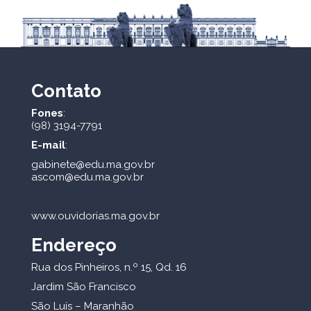
Contato
Fones
:
(98) 3194-7791
E-mail
:
gabinete@edu.ma.gov.br
ascom@edu.ma.gov.br
www.ouvidorias.ma.gov.br
Endereço
Rua dos Pinheiros, n.º 15, Qd. 16
Jardim São Francisco
São Luís – Maranhão