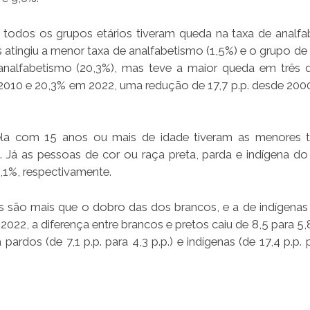
todos os grupos etários tiveram queda na taxa de analfa
atingiu a menor taxa de analfabetismo (1,5%) e o grupo de
nalfabetismo (20,3%), mas teve a maior queda em três 
010 e 20,3% em 2022, uma redução de 17,7 p.p. desde 200
la com 15 anos ou mais de idade tiveram as menores 
e. Já as pessoas de cor ou raça preta, parda e indígena 
6,1%, respectivamente.
s são mais que o dobro das dos brancos, e a de indígenas
022, a diferença entre brancos e pretos caiu de 8,5 para 5,8
dos (de 7,1 p.p. para 4,3 p.p.) e indígenas (de 17,4 p.p. p