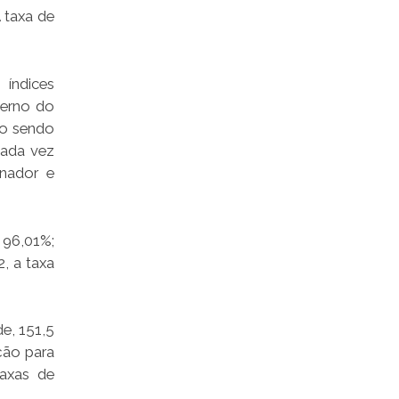
 taxa de
índices
verno do
ão sendo
cada vez
nador e
 96,01%;
, a taxa
e, 151,5
ção para
axas de