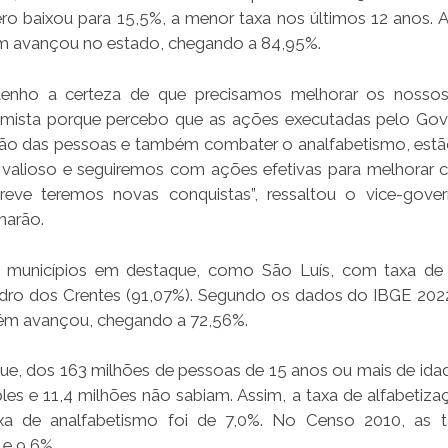
 baixou para 15,5%, a menor taxa nos últimos 12 anos. A
m avançou no estado, chegando a 84,95%.
nho a certeza de que precisamos melhorar os nossos 
imista porque percebo que as ações executadas pelo Go
ação das pessoas e também combater o analfabetismo, est
o valioso e seguiremos com ações efetivas para melhorar 
ve teremos novas conquistas”, ressaltou o vice-gover
marão.
 municípios em destaque, como São Luís, com taxa de
Pedro dos Crentes (91,07%). Segundo os dados do IBGE 2022
bém avançou, chegando a 72,56%.
e, dos 163 milhões de pessoas de 15 anos ou mais de idad
ples e 11,4 milhões não sabiam. Assim, a taxa de alfabetiza
a de analfabetismo foi de 7,0%. No Censo 2010, as t
 e 9,6%.