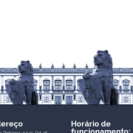
dereço
Horário de
funcionamento:
 Pinheiros, n.º 15, Qd. 16