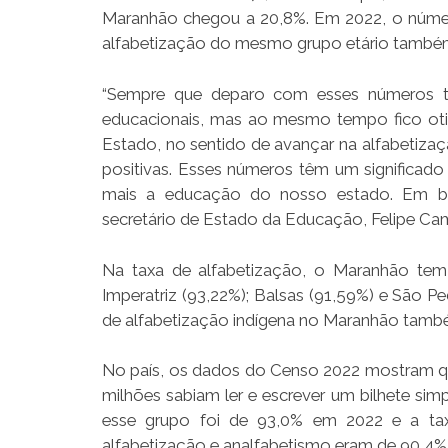
Maranhão chegou a 20,8%. Em 2022, o número
alfabetização do mesmo grupo etário també
“Sempre que deparo com esses números te
educacionais, mas ao mesmo tempo fico ot
Estado, no sentido de avançar na alfabetiz
positivas. Esses números têm um significad
mais a educação do nosso estado. Em bre
secretário de Estado da Educação, Felipe Ca
Na taxa de alfabetização, o Maranhão tem
Imperatriz (93,22%); Balsas (91,59%) e São 
de alfabetização indígena no Maranhão tam
No país, os dados do Censo 2022 mostram qu
milhões sabiam ler e escrever um bilhete sim
esse grupo foi de 93,0% em 2022 e a tax
alfabetização e analfabetismo eram de 90,4%