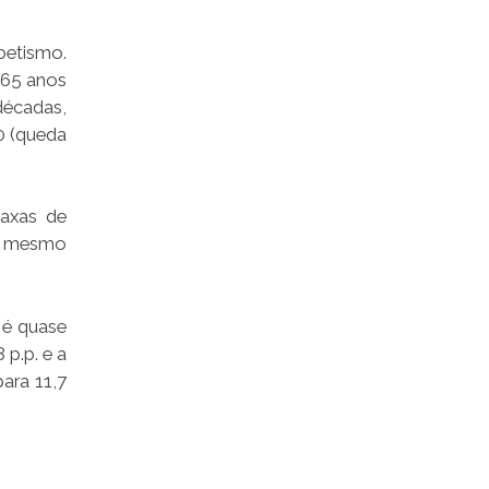
betismo.
 65 anos
décadas,
0 (queda
taxas de
do mesmo
 é quase
 p.p. e a
ara 11,7