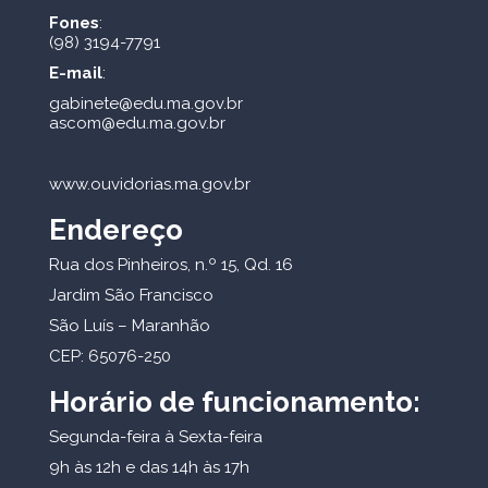
Fones
:
(98) 3194-7791
E-mail
:
gabinete@edu.ma.gov.br
ascom@edu.ma.gov.br
www.ouvidorias.ma.gov.br
Endereço
Rua dos Pinheiros, n.º 15, Qd. 16
Jardim São Francisco
São Luís – Maranhão
CEP: 65076-250
Horário de funcionamento:
Segunda-feira à Sexta-feira
9h às 12h e das 14h às 17h