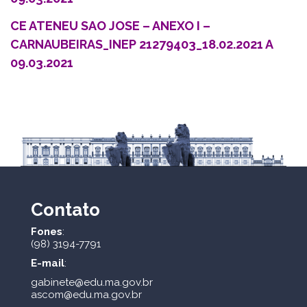
CE ATENEU SAO JOSE – ANEXO I –
CARNAUBEIRAS_INEP 21279403_18.02.2021 A
09.03.2021
Contato
Fones
:
(98) 3194-7791
E-mail
:
gabinete@edu.ma.gov.br
ascom@edu.ma.gov.br