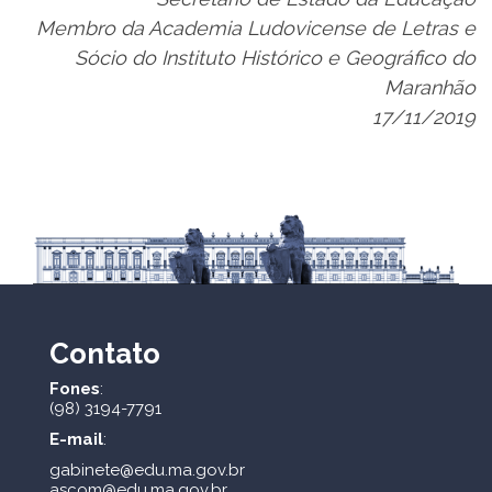
Membro da Academia Ludovicense de Letras e
Sócio do Instituto Histórico e Geográfico do
Maranhão
17/11/2019
Contato
Fones
:
(98) 3194-7791
E-mail
:
gabinete@edu.ma.gov.br
ascom@edu.ma.gov.br