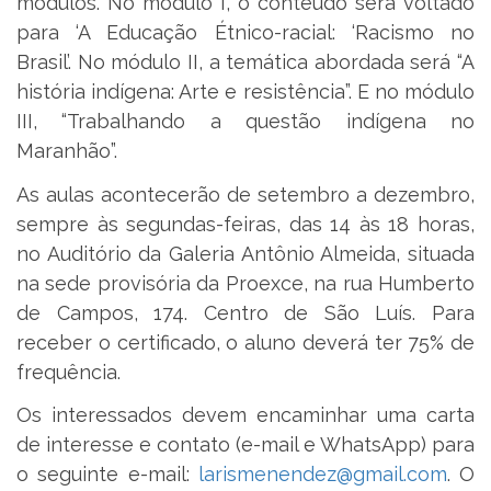
módulos. No módulo I, o conteúdo será voltado
para ‘A Educação Étnico-racial: ‘Racismo no
Brasil’. No módulo II, a temática abordada será “A
história indígena: Arte e resistência”. E no módulo
III, “Trabalhando a questão indígena no
Maranhão”.
As aulas acontecerão de setembro a dezembro,
sempre às segundas-feiras, das 14 às 18 horas,
no Auditório da Galeria Antônio Almeida, situada
na sede provisória da Proexce, na rua Humberto
de Campos, 174. Centro de São Luís. Para
receber o certificado, o aluno deverá ter 75% de
frequência.
Os interessados devem encaminhar uma carta
de interesse e contato (e-mail e WhatsApp) para
o seguinte e-mail:
larismenendez@gmail.com
. O