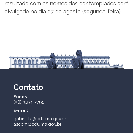
resultado com os nomes dos contemplados será
divulgado no dia 07 de agosto (segunda-feira).
Contato
Fones
:
(98) 3194-7791
E-mail
:
gabinete@edu.ma.gov.br
ascom@edu.ma.gov.br