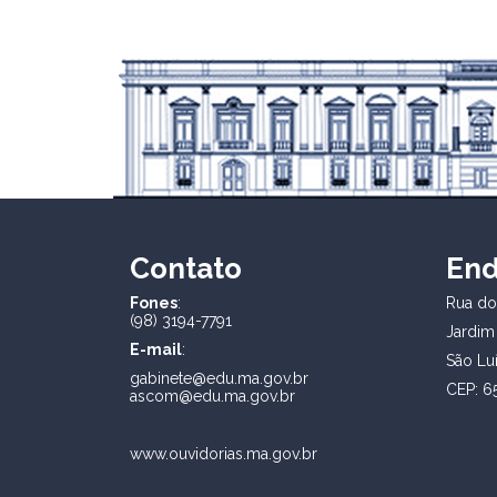
Contato
En
Fones
:
Rua dos
(98) 3194-7791
Jardim
E-mail
:
São Lu
gabinete@edu.ma.gov.br
CEP: 6
ascom@edu.ma.gov.br
www.ouvidorias.ma.gov.br