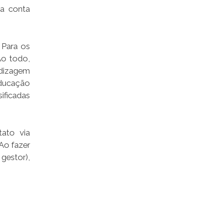
 a conta
 Para os
Ao todo,
ndizagem
Educação
ificadas
tato via
Ao fazer
gestor),