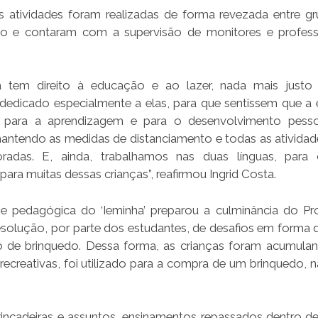
as atividades foram realizadas de forma revezada entre g
o e contaram com a supervisão de monitores e profes
ça tem direito à educação e ao lazer, nada mais just
dedicado especialmente a elas, para que sentissem que a 
o para a aprendizagem e para o desenvolvimento pesso
antendo as medidas de distanciamento e todas as atividad
radas. E, ainda, trabalhamos nas duas línguas, para 
ara muitas dessas crianças”, reafirmou Ingrid Costa.
 pedagógica do ‘Ieminha’ preparou a culminância do Pr
esolução, por parte dos estudantes, de desafios em forma 
 de brinquedo. Dessa forma, as crianças foram acumula
recreativas, foi utilizado para a compra de um brinquedo, n
rincadeiras e assuntos, ensinamentos repassados dentro de