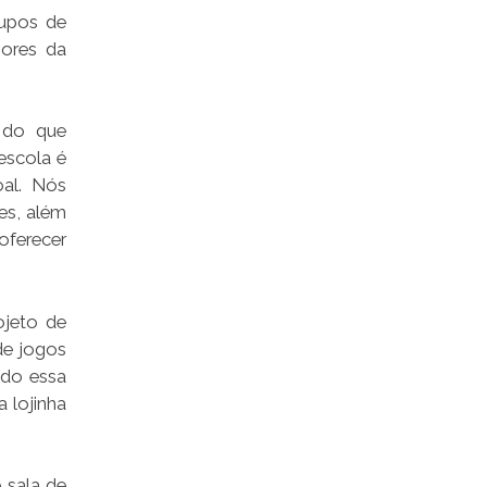
rupos de
sores da
o do que
escola é
al. Nós
es, além
oferecer
ojeto de
de jogos
ndo essa
a lojinha
 sala de