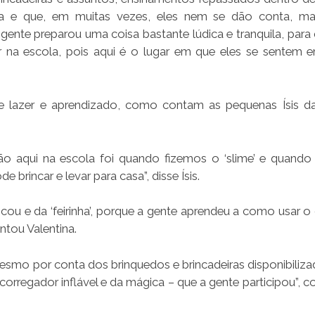
da e que, em muitas vezes, eles nem se dão conta, m
gente preparou uma coisa bastante lúdica e tranquila, para 
r na escola, pois aqui é o lugar em que eles se sentem e
 lazer e aprendizado, como contam as pequenas Ísis da
o aqui na escola foi quando fizemos o ‘slime’ e quando
brincar e levar para casa”, disse Ísis.
cou e da ‘feirinha’, porque a gente aprendeu a como usar o 
tou Valentina.
mesmo por conta dos brinquedos e brincadeiras disponibiliza
corregador inflável e da mágica – que a gente participou”, c