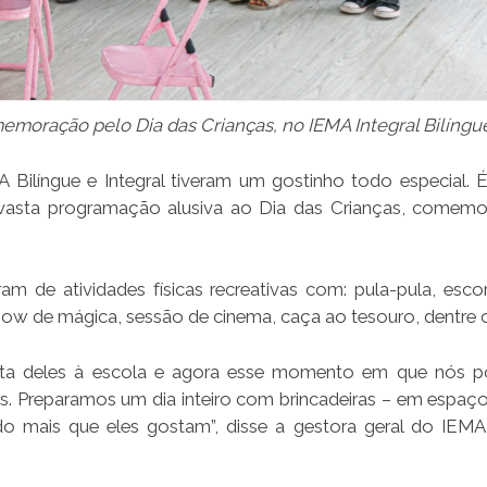
emoração pelo Dia das Crianças, no IEMA Integral Bilíngu
MA Bilíngue e Integral tiveram um gostinho todo especial. 
vasta programação alusiva ao Dia das Crianças, comem
am de atividades físicas recreativas com: pula-pula, esco
 show de mágica, sessão de cinema, caça ao tesouro, dentre o
olta deles à escola e agora esse momento em que nós
. Preparamos um dia inteiro com brincadeiras – em espaço
udo mais que eles gostam”, disse a gestora geral do IEMA 