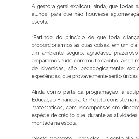
A gestora geral explicou, ainda, que todas 
alunos, para que não houvesse aglomeraçã
escola.
“Partindo do princípio de que toda crian
proporcionarmos as duas coisas, em um dia 
um ambiente seguro, agradável, prazeros
preparamos tudo com muito carinho, ainda m
de divertidas, são pedagogicamente explo
experiências, que provavelmente serão únicas p
Ainda como parte da programação, a equipe
Educação Financeira. O Projeto consiste na r
matemáticos, com recompensas em dinheiro
espécie de crédito que, durante as atividades 
montada na escola.
“Neste momento – para eles – a gente alia b