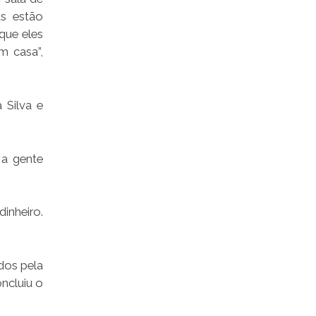
as estão
que eles
m casa”,
 Silva e
 a gente
dinheiro.
dos pela
oncluiu o