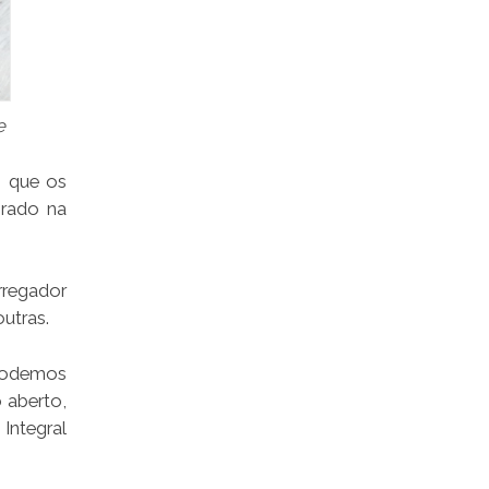
e
É que os
orado na
rregador
utras.
 podemos
 aberto,
Integral