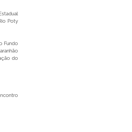
Estadual
Rio Poty
 o Fundo
aranhão
ração do
Encontro