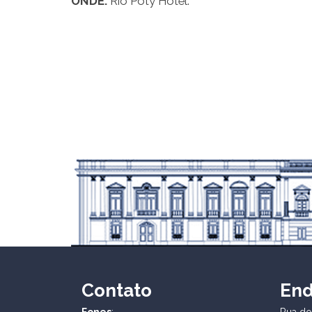
ONDE:
Rio Poty Hotel.
Contato
En
Fones
:
Rua dos