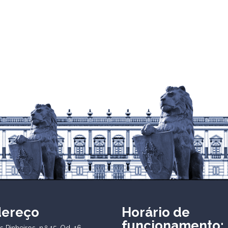
dereço
Horário de
funcionamento:
 Pinheiros, n.º 15, Qd. 16